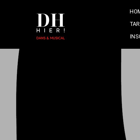
HO
TAR
INS