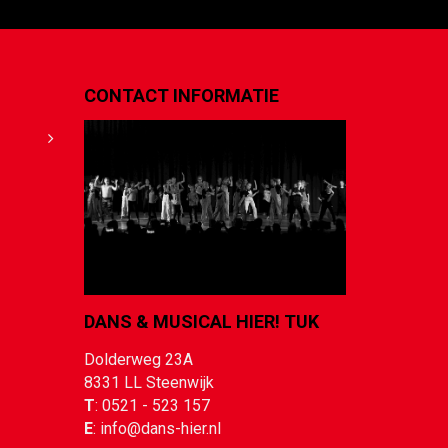
CONTACT INFORMATIE
DANS & MUSICAL HIER! TUK
Dolderweg 23A
8331
LL
Steenwijk
T
: 0
521 - 523 157
E
: info@dans-hier.nl