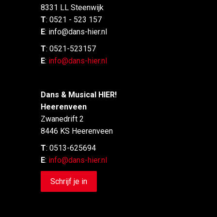
8331
LL
Steenwijk
T
: 0
521 - 523 157
E
: info@dans-hier.nl
T
: 0521-523157
E
:
info@dans-hier.nl
Dans & Musical HIER!
Heerenveen
Zwanedrift 2
8446 KS Heerenveen
T
: 0513-625694
E
:
info@dans-hier.nl
Schrijf je in